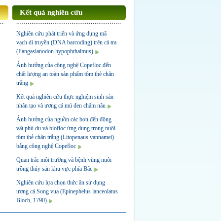
Kết quả nghiên cứu
Nghiên cứu phát triển và ứng dụng mã
vạch di truyền (DNA barcoding) trên cá tra
(Pangasianodon hypophthalmus)
Ảnh hưởng của công nghệ Copefloc đến
chất lượng an toàn sản phẩm tôm thẻ chân
trắng
Kết quả nghiên cứu thực nghiệm sinh sản
nhân tạo và ương cá mú đen chấm nâu
Ảnh hưởng của nguồn các bon đến động
vật phù du và biofloc ứng dụng trong nuôi
tôm thẻ chân trắng (Litopenaus vannamei)
bằng công nghệ Copefloc
Quan trắc môi trường và bệnh vùng nuôi
trồng thủy sản khu vực phía Bắc
Nghiên cứu lựa chọn thức ăn sử dụng
ương cá Song vua (Epinephelus lanceolatus
Bloch, 1790)