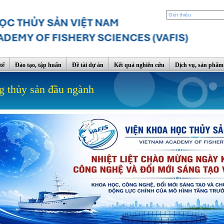
tế
Đào tạo, tập huấn
Đề tài dự án
Kết quả nghiên cứu
Dịch vụ, sản phẩm
g thủy sản đầu ngành