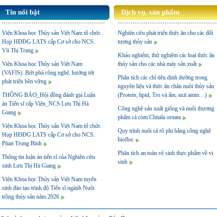
Tin nổi bật
Dịch vụ, sản phẩm
Viện Khoa học Thủy sản Việt Nam tổ chức
Nghiên cứu phát triển thức ăn cho các đối
Họp HĐĐG LATS cấp Cơ sở cho NCS.
tượng thủy sản
Vũ Thị Trang
Khảo nghiệm, thử nghiệm các loại thức ăn
Viện Khoa học Thủy sản Việt Nam
thủy sản cho các nhà máy sản xuất
(VAFIS): Bứt phá công nghệ, hướng tới
Phân tích các chỉ tiêu dinh dưỡng trong
phát triển bền vững
nguyên liệu và thức ăn chăn nuôi thủy sản
THÔNG BÁO_Hội đồng đánh giá Luận
(Protein, lipid, Tro và ẩm, axit amin…)
án Tiến sĩ cấp Viện_NCS Lưu Thị Hà
Công nghệ sản xuất giống và nuôi thương
Giang
phẩm cá còm Chitala ornata
Viện Khoa học Thủy sản Việt Nam tổ chức
Quy trình nuôi cá rô phi bằng công nghệ
Họp HĐĐG LATS cấp Cơ sở cho NCS.
biofloc
Phan Trọng Bình
Phân tích an toàn vệ sinh thực phẩm về vi
Thông tin luận án tiến sĩ của Nghiên cứu
sinh
sinh Lưu Thị Hà Giang
Viện Khoa học Thủy sản Việt Nam tuyển
sinh đào tạo trình độ Tiến sĩ ngành Nuôi
trồng thủy sản năm 2026