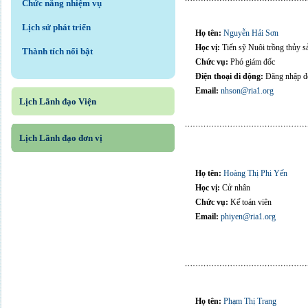
Chức năng nhiệm vụ
Lịch sử phát triển
Họ tên:
Nguyễn Hải Sơn
Học vị:
Tiến sỹ Nuôi trồng thủy s
Thành tích nổi bật
Chức vụ:
Phó giám đốc
Điện thoại di động:
Đăng nhập để
Email:
nhson@ria1.org
Lịch Lãnh đạo Viện
Lịch Lãnh đạo đơn vị
Họ tên:
Hoàng Thị Phi Yến
Học vị:
Cử nhân
Chức vụ:
Kế toán viên
Email:
phiyen@ria1.org
Họ tên:
Phạm Thị Trang