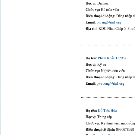
Học vị:
Đại học
Chức vụ:
Kế toán viên
Điện thoại di động:
Đăng nhập để
Email:
pttrang@ria1.org
Địa chỉ:
KDC Ninh Chấp 5, Phườn
Họ tên:
Phạm Khắc Trường
Học vị:
Kỹ sư
Chức vụ:
Nghiên cứu viên
Điện thoại di động:
Đăng nhập để
Email:
pktruong@ria1.org
Họ tên:
Đỗ Tiến Hòa
Học vị:
Trung cấp
Chức vụ:
Kỹ thuật viên nuôi trồn
Điện thoại cố định:
0976678929