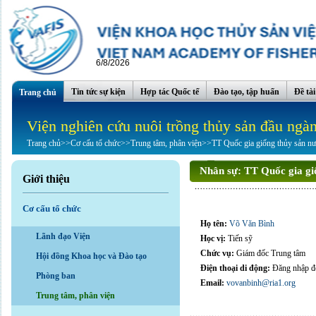
6/8/2026
Tin tức sự kiện
Hợp tác Quốc tế
Đào tạo, tập huấn
Đề tà
Trang chủ
Viện nghiên cứu nuôi trồng thủy sản đầu ngà
Trang chủ
>>
Cơ cấu tổ chức
>>
Trung tâm, phân viện
>>
TT Quốc gia giống thủy sản n
Nhân sự:
TT Quốc gia gi
Giới thiệu
Cơ cấu tổ chức
Họ tên:
Võ Văn Bình
Lãnh đạo Viện
Học vị:
Tiến sỹ
Chức vụ:
Giám đốc Trung tâm
Hội đồng Khoa học và Đào tạo
Điện thoại di động:
Đăng nhập để
Phòng ban
Email:
vovanbinh@ria1.org
Trung tâm, phân viện