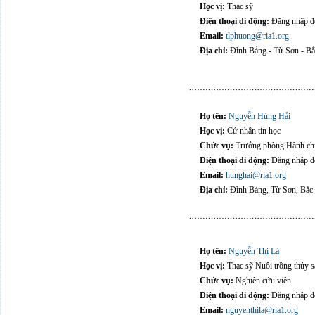
Học vị:
Thạc sỹ
Điện thoại di động:
Đăng nhập để
Email:
tlphuong@ria1.org
Địa chỉ:
Đình Bảng - Từ Sơn - Bắ
Họ tên:
Nguyễn Hùng Hải
Học vị:
Cử nhân tin học
Chức vụ:
Trưởng phòng Hành ch
Điện thoại di động:
Đăng nhập để
Email:
hunghai@ria1.org
Địa chỉ:
Đình Bảng, Từ Sơn, Bắc
Họ tên:
Nguyễn Thị Là
Học vị:
Thạc sỹ Nuôi trồng thủy s
Chức vụ:
Nghiên cứu viên
Điện thoại di động:
Đăng nhập để
Email:
nguyenthila@ria1.org