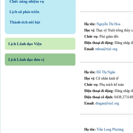
Chức năng nhiệm vụ
Lịch sử phát triển
Thành tích nổi bật
Họ tên:
Nguyễn Thị Hoa
Học vị:
Thạc sỹ Nuôi trồng thủy s
Chức vụ:
Phó giám đốc
Điện thoại di động:
Đăng nhập để
Lịch Lãnh đạo Viện
Email:
nthoa@ria1.org
Lịch Lãnh đạo đơn vị
Họ tên:
Đỗ Thị Ngân
Học vị:
Cử nhân kinh tế
Chức vụ:
Phụ trách kế toán
Điện thoại di động:
Đăng nhập để
Điện thoại cố định:
0438.273149
Email:
dtngan@ria1.org
Họ tên:
Trần Long Phượng