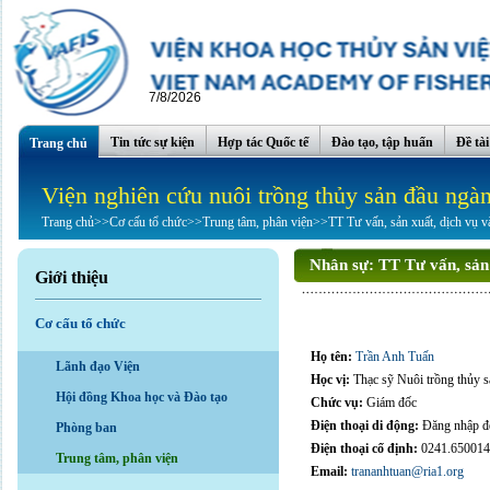
7/8/2026
Tin tức sự kiện
Hợp tác Quốc tế
Đào tạo, tập huấn
Đề tà
Trang chủ
Viện nghiên cứu nuôi trồng thủy sản đầu ngà
Trang chủ
>>
Cơ cấu tổ chức
>>
Trung tâm, phân viện
>>
TT Tư vấn, sản xuất, dịch vụ 
Nhân sự:
TT Tư vấn, sản 
Giới thiệu
Cơ cấu tổ chức
Họ tên:
Trần Anh Tuấn
Lãnh đạo Viện
Học vị:
Thạc sỹ Nuôi trồng thủy s
Hội đồng Khoa học và Đào tạo
Chức vụ:
Giám đốc
Điện thoại di động:
Đăng nhập để
Phòng ban
Điện thoại cố định:
0241.65001
Trung tâm, phân viện
Email:
trananhtuan@ria1.org