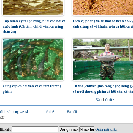
Tập huấn kỹ thuật ương, nuôi các loài cá
Dịch vụ phòng và trị một số bệnh do k
nước lạnh (Cá tầm, cá hồi vân, cá trắng
sinh trùng và vi khuẩn trên cá hồi, cá 
châu âu)
Cung cấp cá hồi vân và cá tầm thương
Tư vấn, chuyển giao công nghệ ương gi
phẩm
và nuôi thương phẩm cá hồi vân, cá tầ
<Đầu
1
Cuối>
định sử dụng website
Liên hệ
Bản đồ
0323
ật khẩu
Quên mật khẩu