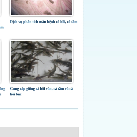
ý
Dịch vụ phân tích mẫu bệnh cá hồi, cá tầm
tầm
ống
Cung cấp giống cá hồi vân, cá tầm và cá
m
hồi bạc