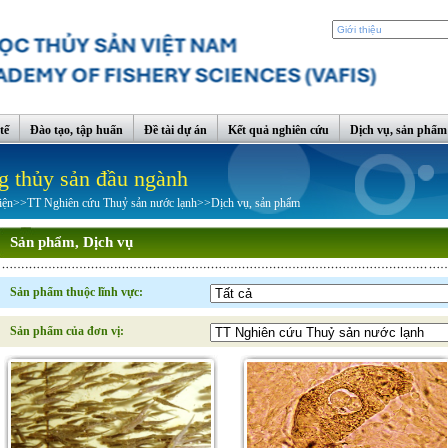
tế
Đào tạo, tập huấn
Đề tài dự án
Kết quả nghiên cứu
Dịch vụ, sản phẩm
g thủy sản đầu ngành
iện
>>
TT Nghiên cứu Thuỷ sản nước lạnh
>>
Dịch vụ, sản phẩm
Sản phẩm, Dịch vụ
Sản phẩm thuộc lĩnh vực:
Sản phẩm của đơn vị: