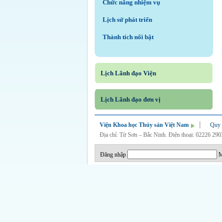
Chức năng nhiệm vụ
Lịch sử phát triển
Thành tích nổi bật
Lịch Lãnh đạo Viện
Lịch Lãnh đạo đơn vị
Viện Khoa học Thủy sản Việt Nam
Quy 
Địa chỉ: Từ Sơn – Bắc Ninh. Điện thoại: 02226 29
Đăng nhập
M