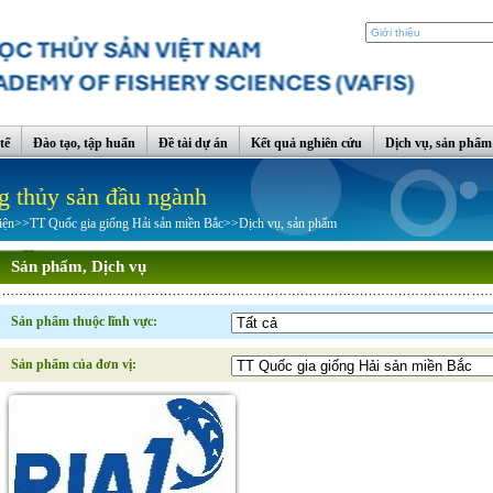
tế
Đào tạo, tập huấn
Đề tài dự án
Kết quả nghiên cứu
Dịch vụ, sản phẩm
g thủy sản đầu ngành
iện
>>
TT Quốc gia giống Hải sản miền Bắc
>>
Dịch vụ, sản phẩm
Sản phẩm, Dịch vụ
Sản phẩm thuộc lĩnh vực:
Sản phẩm của đơn vị: