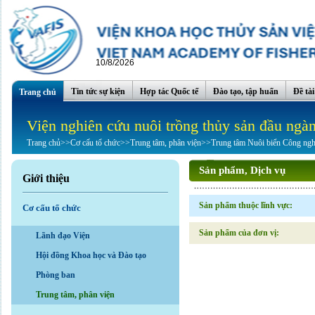
10/8/2026
Tin tức sự kiện
Hợp tác Quốc tế
Đào tạo, tập huấn
Đề tà
Trang chủ
Viện nghiên cứu nuôi trồng thủy sản đầu ngà
Trang chủ
>>
Cơ cấu tổ chức
>>
Trung tâm, phân viện
>>
Trung tâm Nuôi biển Công ngh
Sản phẩm, Dịch vụ
Giới thiệu
Sản phẩm thuộc lĩnh vực:
Cơ cấu tổ chức
Sản phẩm của đơn vị:
Lãnh đạo Viện
Hội đồng Khoa học và Đào tạo
Phòng ban
Trung tâm, phân viện