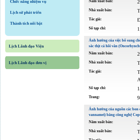
Năm xuất bản:
2
Chức năng nhiệm vụ
Nhà xuất bản:
T
Lịch sử phát triển
Tác giả:
Đ
Thành tích nổi bật
Số tạp chí:
1
Ảnh hưởng của việc bổ sung ch
Lịch Lãnh đạo Viện
sắc thịt cá hồi vân (Oncorhync
Năm xuất bản:
2
Nhà xuất bản:
T
Lịch Lãnh đạo đơn vị
Tác giả:
T
A
Số tạp chí:
1
Trang:
9
Ảnh hưởng của nguồn các bon đ
vannamei) bằng công nghệ Cope
Năm xuất bản:
2
Nhà xuất bản:
T