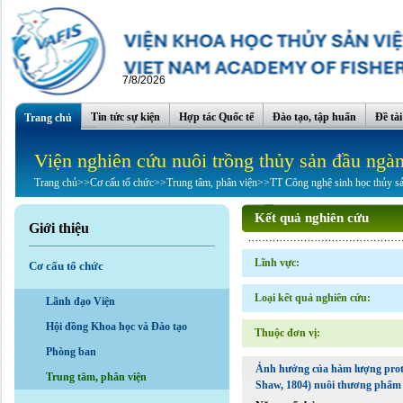
7/8/2026
Tin tức sự kiện
Hợp tác Quốc tế
Đào tạo, tập huấn
Đề tà
Trang chủ
Viện nghiên cứu nuôi trồng thủy sản đầu ngà
Trang chủ
>>
Cơ cấu tổ chức
>>
Trung tâm, phân viện
>>
TT Công nghệ sinh học thủy s
Kết quả nghiên cứu
Giới thiệu
Lĩnh vực:
Cơ cấu tổ chức
Loại kết quả nghiên cứu:
Lãnh đạo Viện
Hội đồng Khoa học và Đào tạo
Thuộc đơn vị:
Phòng ban
Ảnh hưởng của hàm lượng protei
Trung tâm, phân viện
Shaw, 1804) nuôi thương phẩm