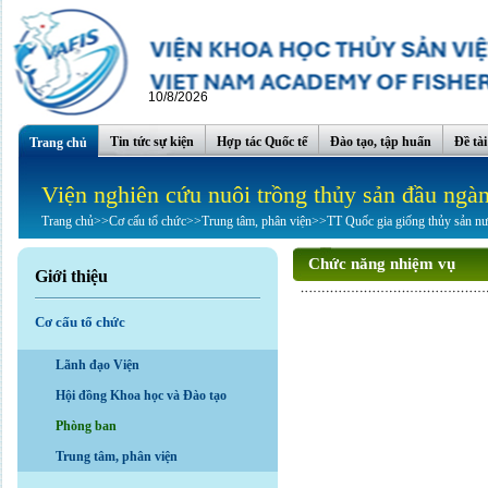
10/8/2026
Tin tức sự kiện
Hợp tác Quốc tế
Đào tạo, tập huấn
Đề tà
Trang chủ
Viện nghiên cứu nuôi trồng thủy sản đầu ngà
Trang chủ
>>
Cơ cấu tổ chức
>>
Trung tâm, phân viện
>>
TT Quốc gia giống thủy sản n
Chức năng nhiệm vụ
Giới thiệu
Cơ cấu tổ chức
Lãnh đạo Viện
Hội đồng Khoa học và Đào tạo
Phòng ban
Trung tâm, phân viện