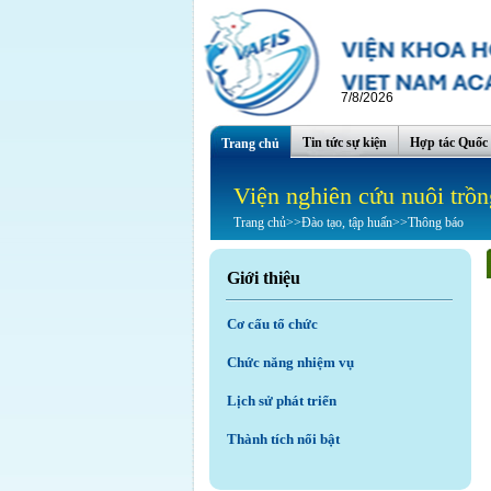
7/8/2026
Tin tức sự kiện
Hợp tác Quốc 
Trang chủ
Viện nghiên cứu nuôi trồn
Trang chủ
>>
Đào tạo, tập huấn
>>
Thông báo
Giới thiệu
Cơ cấu tổ chức
Chức năng nhiệm vụ
Lịch sử phát triển
Thành tích nổi bật