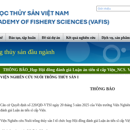
tế
Đào tạo, tập huấn
Đề tài dự án
Kết quả nghiên cứu
Dịch vụ, sản phẩm
g thủy sản đầu ngành
THÔNG BÁO_Họp Hội đồng đánh giá Luận án tiến sĩ cấp Viện_NCS. 
VIỆN NGHIÊN CỨU NUÔI TRỒNG THỦY SẢN I
THÔNG BÁO
Căn cứ Quyết định số 220/QĐ-VTSI ngày 20 tháng 5 năm 2025 của Viện trưởng Viện Nghiên c
đánh giá Luận án tiến sĩ cấp Viện.
Viện Nghiên cứu Nuôi trồng thủy sản I tổ chức họp Hội đồng đánh giá Luận án tiến sĩ cấp Việ