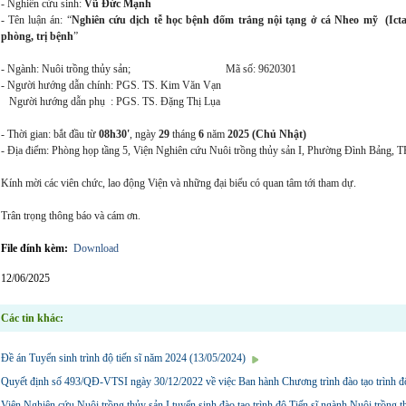
- Nghiên cứu sinh:
Vũ Đức Mạnh
- Tên luận án: “
Nghiên cứu dịch tễ học bệnh đốm trắng nội tạng ở cá Nheo mỹ (
Ict
phòng, trị bệnh
”
- Ngành: Nuôi trồng thủy sản; Mã số: 9620301
- Người hướng dẫn chính: P
GS. TS. Kim Văn Vạn
Người hướng dẫn phụ : P
GS. TS. Đặng Thị Lụa
- Thời gian: bắt đầu từ
08h30'
, ngày
29
tháng
6
năm
2025 (Chủ Nhật)
- Địa điểm: Phòng họp tầng 5, Viện Nghiên cứu Nuôi trồng thủy sản I, Phường Đình Bảng, TP
Kính mời các viên chức, lao động Viện và những đại biểu có quan tâm tới tham dự.
Trân trọng thông báo và cám ơn.
File đính kèm:
Download
12/06/2025
Các tin khác:
Đề án Tuyển sinh trình độ tiến sĩ năm 2024 (13/05/2024)
Quyết định số 493/QĐ-VTSI ngày 30/12/2022 về việc Ban hành Chương trình đào tạo trình độ
Viện Nghiên cứu Nuôi trồng thủy sản I tuyển sinh đào tạo trình độ Tiến sĩ ngành Nuôi trồng