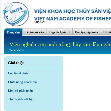
6/8/2026
Tin tức sự kiện
Hợp tác Quốc tế
Đào tạo, tập huấn
Đề tà
Trang chủ
Viện nghiên cứu nuôi trồng thủy sản đầu ngà
Trang chủ
>>
Giới thiệu
Cơ cấu tổ chức
Chức năng nhiệm vụ
Lịch sử phát triển
Thành tích nổi bật