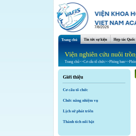
7/8/2026
Tin tức sự kiện
Hợp tác Quốc 
Trang chủ
Viện nghiên cứu nuôi trồn
Trang chủ
>>
Cơ cấu tổ chức
>>
Phòng ban
>>
Phòn
Giới thiệu
Cơ cấu tổ chức
Chức năng nhiệm vụ
Lịch sử phát triển
Thành tích nổi bật