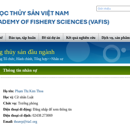
tế
Đào tạo, tập huấn
Đề tài dự án
Kết quả nghiên cứu
Dịch vụ, sản phẩm
g thủy sản đầu ngành
g Tổ chức, Hành chính, Tổng hợp
>>
Nhân sự
Thông tin nhân sự
Họ tên:
Phạm Thị Kim Thoa
Học vị:
Cử nhân Luật
Chức vụ:
Trưởng phòng
Điện thoại di động:
Đăng nhập để xem thông tin
Điện thoại cố định:
02438.273069
Email:
thoavp@ria1.org