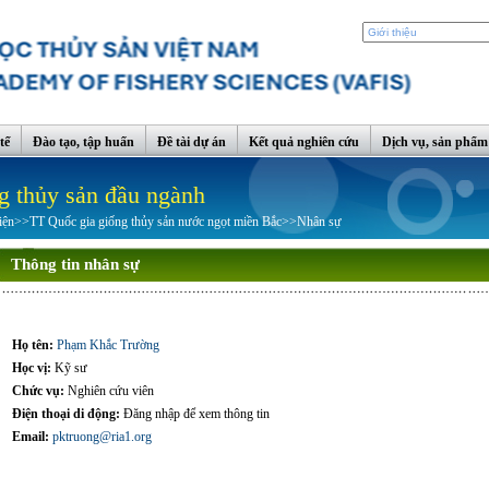
tế
Đào tạo, tập huấn
Đề tài dự án
Kết quả nghiên cứu
Dịch vụ, sản phẩm
g thủy sản đầu ngành
iện
>>
TT Quốc gia giống thủy sản nước ngọt miền Bắc
>>
Nhân sự
Thông tin nhân sự
Họ tên:
Phạm Khắc Trường
Học vị:
Kỹ sư
Chức vụ:
Nghiên cứu viên
Điện thoại di động:
Đăng nhập để xem thông tin
Email:
pktruong@ria1.org