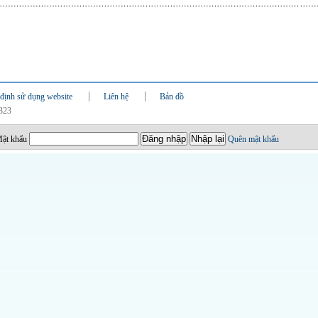
định sử dụng website
Liên hệ
Bản đồ
0323
ật khẩu
Quên mật khẩu