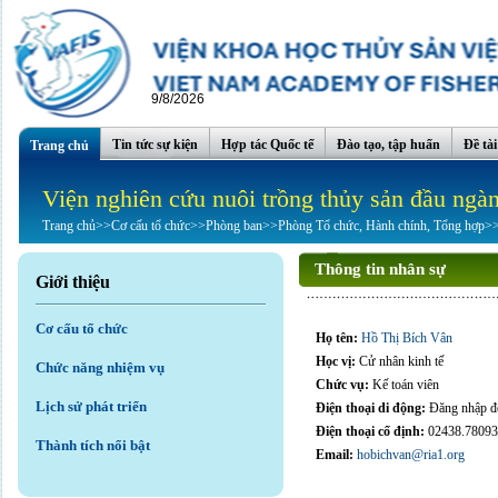
9/8/2026
Tin tức sự kiện
Hợp tác Quốc tế
Đào tạo, tập huấn
Đề tà
Trang chủ
Viện nghiên cứu nuôi trồng thủy sản đầu ngà
Trang chủ
>>
Cơ cấu tổ chức
>>
Phòng ban
>>
Phòng Tổ chức, Hành chính, Tổng hợp
>
Thông tin nhân sự
Giới thiệu
Cơ cấu tổ chức
Họ tên:
Hồ Thị Bích Vân
Học vị:
Cử nhân kinh tế
Chức năng nhiệm vụ
Chức vụ:
Kế toán viên
Lịch sử phát triển
Điện thoại di động:
Đăng nhập để
Điện thoại cố định:
02438.7809
Thành tích nổi bật
Email:
hobichvan@ria1.org