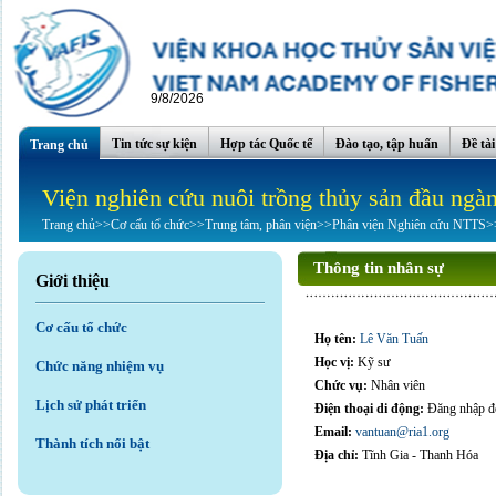
9/8/2026
Tin tức sự kiện
Hợp tác Quốc tế
Đào tạo, tập huấn
Đề tà
Trang chủ
Viện nghiên cứu nuôi trồng thủy sản đầu ngà
Trang chủ
>>
Cơ cấu tổ chức
>>
Trung tâm, phân viện
>>
Phân viện Nghiên cứu NTTS
>
Thông tin nhân sự
Giới thiệu
Cơ cấu tổ chức
Họ tên:
Lê Văn Tuấn
Học vị:
Kỹ sư
Chức năng nhiệm vụ
Chức vụ:
Nhân viên
Lịch sử phát triển
Điện thoại di động:
Đăng nhập để
Email:
vantuan@ria1.org
Thành tích nổi bật
Địa chỉ:
Tĩnh Gia - Thanh Hóa