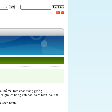
àu bố mẹ, tôm chân trắng giống.
á giò, cá hồng vân bạc, cá rô biển, hàu thái
ẹ sạch bệnh.