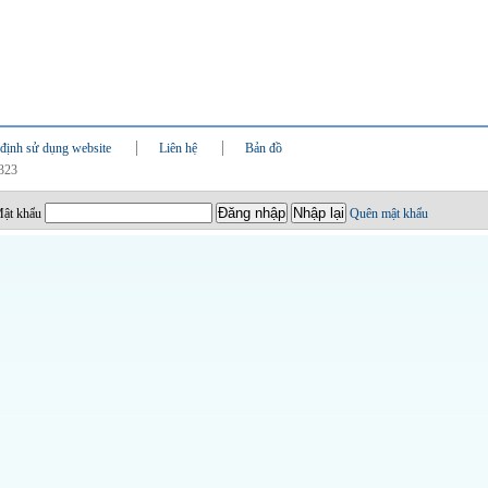
định sử dụng website
Liên hệ
Bản đồ
0323
ật khẩu
Quên mật khẩu