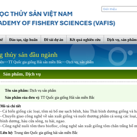
tế
Đào tạo, tập huấn
Đề tài dự án
Kết quả nghiên cứu
Dịch vụ, sản phẩm
g thủy sản đầu ngành
iện
>>
TT Quốc gia giống Hải sản miền Bắc
>>
Dịch vụ, sản phẩm
Sản phẩm, Dịch vụ
Tên sản phẩm:
Dịch vụ sản phẩm
Sản phẩm của đơn vị:
TT Quốc gia giống Hải sản miền Bắc
Mô tả chi tiết
- Cá biển giống các loại, tôm sú bố mẹ sạch bệnh, hàu Thái bình dương giống và h
- Chuyển giao công nghệ về sản xuất giống và nuôi thương phẩm cá song các loại, c
bình dương, hàu cửa sông, tu hài, ngao.
- Công nghệ nuôi tôm theo biofloc, công nghệ sản xuất giống tôm chân trắng bố m
Liên hệ:
Trung tâm Quốc gia giống hải sản miền Bắc