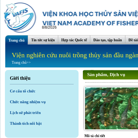
8/8/2026
Tin tức sự kiện
Hợp tác Quốc tế
Đào tạo, tập huấn
Đề tà
Trang chủ
Viện nghiên cứu nuôi trồng thủy sản đầu ngà
Trang chủ
>>
Sản phẩm, Dịch vụ
Giới thiệu
Cơ cấu tổ chức
Chức năng nhiệm vụ
Lịch sử phát triển
Thành tích nổi bật
Mô tả chi tiết