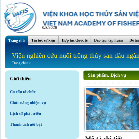
6/8/2026
Tin tức sự kiện
Hợp tác Quốc tế
Đào tạo, tập huấn
Đề tà
Trang chủ
Viện nghiên cứu nuôi trồng thủy sản đầu ngà
Trang chủ
>>
Sản phẩm, Dịch vụ
Giới thiệu
Cơ cấu tổ chức
Chức năng nhiệm vụ
Lịch sử phát triển
Thành tích nổi bật
Mô tả chi tiết