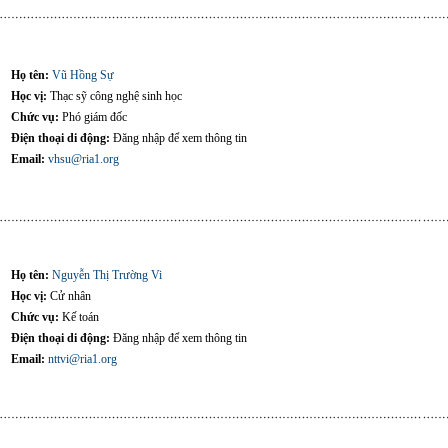
Họ tên:
Vũ Hồng Sự
Học vị:
Thạc sỹ công nghệ sinh học
Chức vụ:
Phó giám đốc
Điện thoại di động:
Đăng nhập để xem thông tin
Email:
vhsu@ria1.org
Họ tên:
Nguyễn Thị Trường Vi
Học vị:
Cử nhân
Chức vụ:
Kế toán
Điện thoại di động:
Đăng nhập để xem thông tin
Email:
nttvi@ria1.org