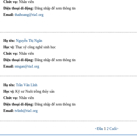
Chức vụ:
Nhân viên
Điện thoại di động:
Đăng nhập để xem thông tin
Email:
thaihoang@ria1.org
Họ tên:
Nguyễn Thị Ngân
Học vị:
Thạc sỹ công nghệ sinh học
Chức vụ:
Nhân viên
Điện thoại di động:
Đăng nhập để xem thông tin
Email:
ntngan@ria1.org
Họ tên:
Trần Văn Lĩnh
Học vị:
Kỹ sư Nuôi trồng thủy sản
Chức vụ:
Nhân viên
Điện thoại di động:
Đăng nhập để xem thông tin
Email:
tvlinh@ria1.org
<Đầu
1
2
Cuối>