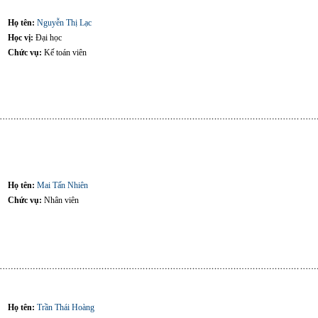
Họ tên:
Nguyễn Thị Lạc
Học vị:
Đại học
Chức vụ:
Kế toán viên
Họ tên:
Mai Tấn Nhiên
Chức vụ:
Nhân viên
Họ tên:
Trần Thái Hoàng