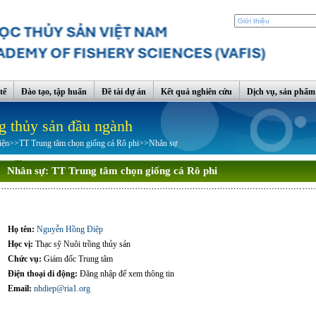
tế
Đào tạo, tập huấn
Đề tài dự án
Kết quả nghiên cứu
Dịch vụ, sản phẩm
g thủy sản đầu ngành
iện
>>
TT Trung tâm chọn giống cá Rô phi
>>
Nhân sự
Nhân sự:
TT Trung tâm chọn giống cá Rô phi
Họ tên:
Nguyễn Hồng Điệp
Học vị:
Thạc sỹ Nuôi trồng thủy sản
Chức vụ:
Giám đốc Trung tâm
Điện thoại di động:
Đăng nhập để xem thông tin
Email:
nhdiep@ria1.org