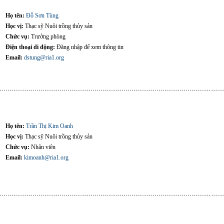
Họ tên:
Đỗ Sơn Tùng
Học vị:
Thạc sỹ Nuôi trồng thủy sản
Chức vụ:
Trưởng phòng
Điện thoại di động:
Đăng nhập để xem thông tin
Email:
dstung@ria1.org
Họ tên:
Trần Thị Kim Oanh
Học vị:
Thạc sỹ Nuôi trồng thủy sản
Chức vụ:
Nhân viên
Email:
kimoanh@ria1.org