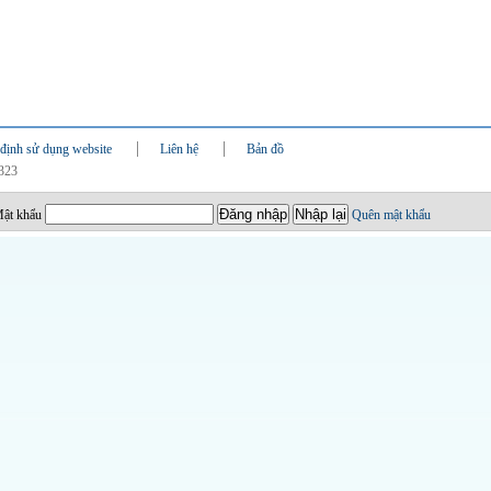
định sử dụng website
Liên hệ
Bản đồ
0323
ật khẩu
Quên mật khẩu