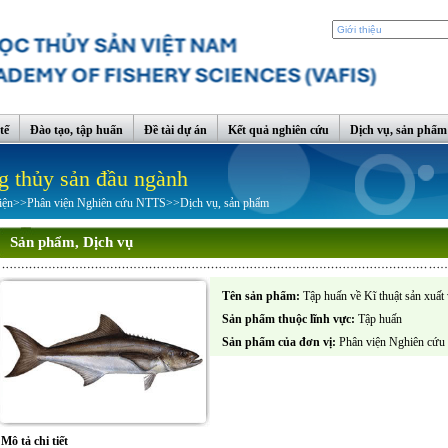
tế
Đào tạo, tập huấn
Đề tài dự án
Kết quả nghiên cứu
Dịch vụ, sản phẩm
g thủy sản đầu ngành
iện
>>
Phân viện Nghiên cứu NTTS
>>
Dịch vụ, sản phẩm
Sản phẩm, Dịch vụ
Tên sản phẩm:
Tập huấn về Kĩ thuật sản xuất
Sản phẩm thuộc lĩnh vực:
Tập huấn
Sản phẩm của đơn vị:
Phân viện Nghiên cứ
Mô tả chi tiết