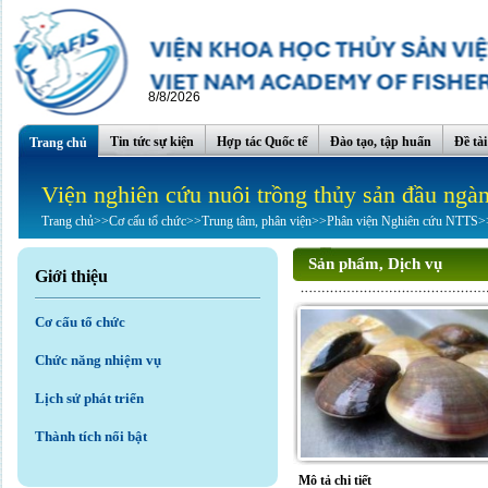
8/8/2026
Tin tức sự kiện
Hợp tác Quốc tế
Đào tạo, tập huấn
Đề tà
Trang chủ
Viện nghiên cứu nuôi trồng thủy sản đầu ngà
Trang chủ
>>
Cơ cấu tổ chức
>>
Trung tâm, phân viện
>>
Phân viện Nghiên cứu NTTS
>
Sản phẩm, Dịch vụ
Giới thiệu
Cơ cấu tổ chức
Chức năng nhiệm vụ
Lịch sử phát triển
Thành tích nổi bật
Mô tả chi tiết