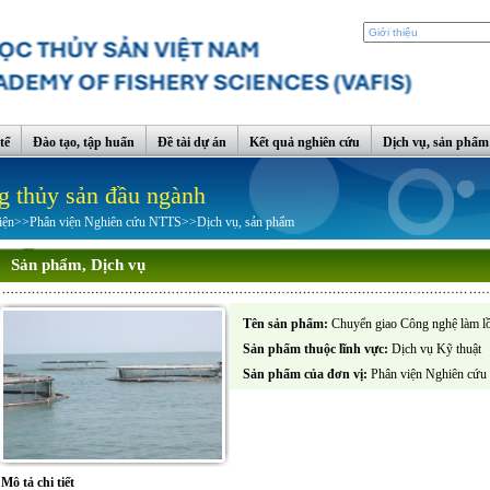
tế
Đào tạo, tập huấn
Đề tài dự án
Kết quả nghiên cứu
Dịch vụ, sản phẩm
g thủy sản đầu ngành
iện
>>
Phân viện Nghiên cứu NTTS
>>
Dịch vụ, sản phẩm
Sản phẩm, Dịch vụ
Tên sản phẩm:
Chuyển giao Công nghệ làm lồ
Sản phẩm thuộc lĩnh vực:
Dịch vụ Kỹ thuật
Sản phẩm của đơn vị:
Phân viện Nghiên cứ
Mô tả chi tiết