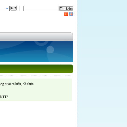
ng nuôi cá biển, hồ chứa
u NTTS